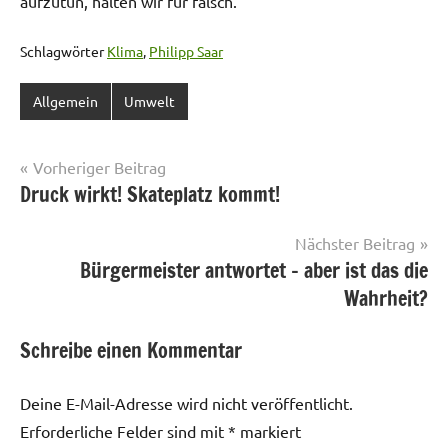
aufzutun, halten wir für falsch.
Schlagwörter
Klima
,
Philipp Saar
Allgemein
Umwelt
Beitragsnavigation
Vorheriger Beitrag
Druck wirkt! Skateplatz kommt!
Nächster Beitrag
Bürgermeister antwortet – aber ist das die
Wahrheit?
Schreibe einen Kommentar
Deine E-Mail-Adresse wird nicht veröffentlicht.
Erforderliche Felder sind mit
*
markiert