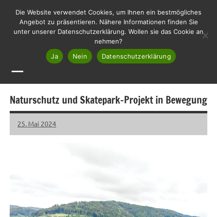
Zum
LHL
Die Website verwendet Cookies, um Ihnen ein bestmögliches
Liste
Inhalt
Angebot zu präsentieren. Nähere Informationen finden Sie
Haslach
unter unserer Datenschutzerklärung. Wollen sie das Cookie an
springen
Lebenswert
nehmen?
Ja
Nein
Datenschutzerklärung
MENÜ
Naturschutz und Skatepark-Projekt in Bewegung
25. Mai 2024
LHL
Keine
Kommentare