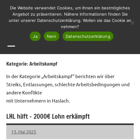
Zum
LHL
Die Website verwendet Cookies, um Ihnen ein bestmögliches
Liste
Inhalt
Angebot zu präsentieren. Nähere Informationen finden Sie
Haslach
unter unserer Datenschutzerklärung. Wollen sie das Cookie an
springen
Lebenswert
nehmen?
Ja
Nein
Datenschutzerklärung
MENÜ
Kategorie:
Arbeitskampf
In der Kategorie „Arbeitskampf“ berichten wir über
Streiks, Entlassungen, schlechte Arbeitsbedingungen und
andere Konflikte
mit Unternehmern in Haslach.
LHL hilft – 2000€ Lohn erkämpft
13. Mai 2025
LHL
Keine