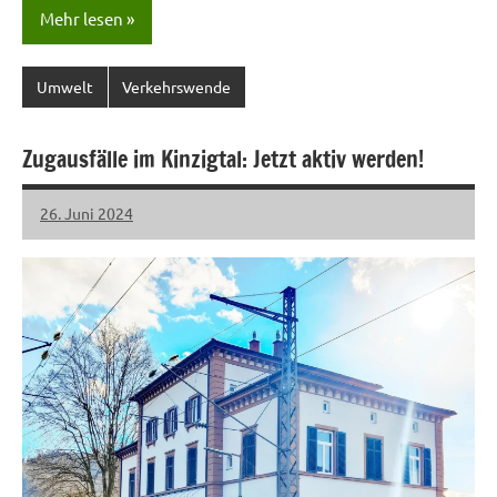
Mehr lesen
Umwelt
Verkehrswende
Zugausfälle im Kinzigtal: Jetzt aktiv werden!
26. Juni 2024
LHL
Keine
Kommentare