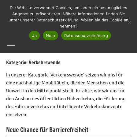
Zum
LHL
Die Website verwendet Cookies, um Ihnen ein bestmögliches
Liste
Inhalt
Angebot zu präsentieren. Nähere Informationen finden Sie
Haslach
unter unserer Datenschutzerklärung. Wollen sie das Cookie an
springen
Lebenswert
nehmen?
Ja
Nein
Datenschutzerklärung
MENÜ
Kategorie:
Verkehrswende
In unserer Kategorie ‚Verkehrswende‘ setzen wir uns für
eine nachhaltige Mobilität ein, die den Menschen und die
Umwelt in den Mittelpunkt stellt. Erfahre, wie wir uns für
den Ausbau des öffentlichen Nahverkehrs, die Förderung
des Fahrradverkehrs und intelligente Verkehrskonzepte
einsetzen.
Neue Chance für Barrierefreiheit