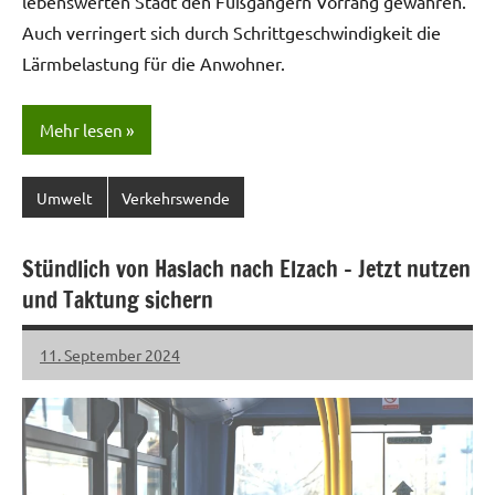
lebenswerten Stadt den Fußgängern Vorrang gewähren.
Auch verringert sich durch Schrittgeschwindigkeit die
Lärmbelastung für die Anwohner.
Mehr lesen
Umwelt
Verkehrswende
Stündlich von Haslach nach Elzach – Jetzt nutzen
und Taktung sichern
11. September 2024
LHL
1
Kommentar