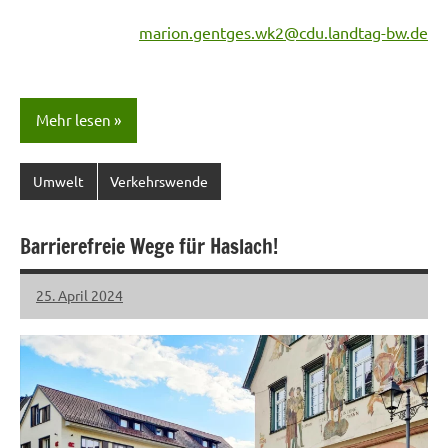
marion.gentges.wk2@cdu.landtag-bw.de
Mehr lesen
Umwelt
Verkehrswende
Barrierefreie Wege für Haslach!
25. April 2024
LHL
Keine
Kommentare