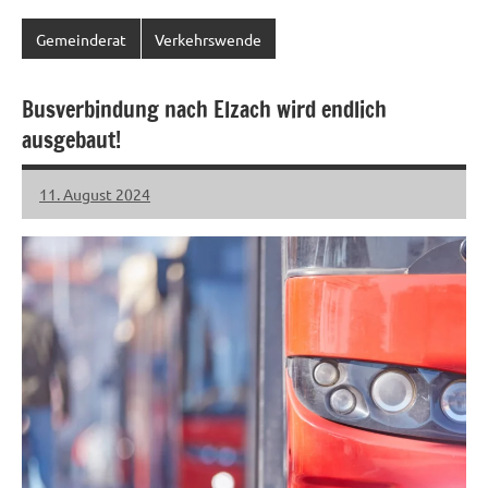
Gemeinderat
Verkehrswende
Busverbindung nach Elzach wird endlich
ausgebaut!
11. August 2024
LHL
Keine
Kommentare