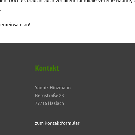
.
 gemeinsam an!
Kontakt
Yannik Hinzmann
Bergstraße 23
77716 Haslach
zum Kontaktformular