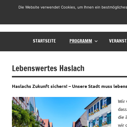
Zum
LHL
Die Website verwendet Cookies, um Ihnen ein bestmögliches
Liste
Inhalt
Haslach
springen
Lebenswert
STARTSEITE
PROGRAMM
VERANST
Lebenswertes Haslach
Haslachs Zukunft sichern! – Unsere Stadt muss leben
Wir 
dass
die 
wir 