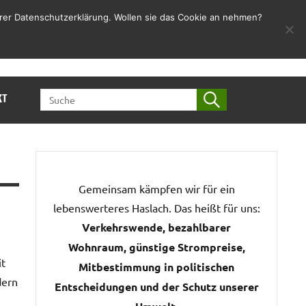
rer Datenschutzerklärung. Wollen sie das Cookie an nehmen?
Jetzt Spenden
SEARCH
KT
FOR:
Gemeinsam kämpfen wir für ein
lebenswerteres Haslach. Das heißt für uns:
Verkehrswende, bezahlbarer
Wohnraum, günstige Strompreise,
it
Mitbestimmung in politischen
dern
Entscheidungen und der Schutz unserer