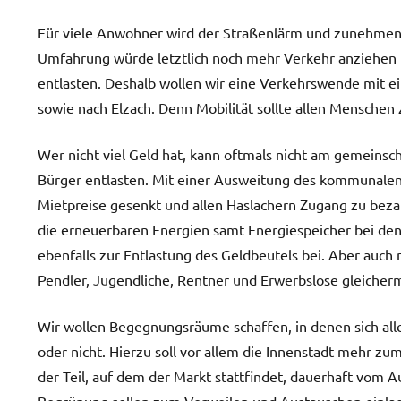
Für viele Anwohner wird der Straßenlärm und zunehmend
Umfahrung würde letztlich noch mehr Verkehr anziehen 
entlasten. Deshalb wollen wir eine Verkehrswende mit e
sowie nach Elzach. Denn Mobilität sollte allen Mensche
Wer nicht viel Geld hat, kann oftmals nicht am gemeinsc
Bürger entlasten. Mit einer Ausweitung des kommunal
Mietpreise gesenkt und allen Haslachern Zugang zu beza
die erneuerbaren Energien samt Energiespeicher bei de
ebenfalls zur Entlastung des Geldbeutels bei. Aber auch
Pendler, Jugendliche, Rentner und Erwerbslose gleicher
Wir wollen Begegnungsräume schaffen, in denen sich all
oder nicht. Hierzu soll vor allem die Innenstadt mehr zu
der Teil, auf dem der Markt stattfindet, dauerhaft vom 
Begrünung sollen zum Verweilen und Austauschen einlade