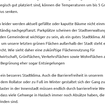
tegisch gut platziert sind, können die Temperaturen um bis 5 G
ius senken.
 leider werden aktuell gefällte oder kaputte Bäume nicht einm
ständig nachgepflanzt. Parkplätze scheinen der Stadtverwaltun
den Gemeinderat wichtiger zu sein, als ein gutes Stadtklima. A
 um unsere letzten grünen Flächen außerhalb der Stadt steht 
echt. Wie sieht daher eine zukünftige Flächennutzung für
wirtschaft, Grünflächen, Verkehrsflächen sowie Wohnflächen 
h Begrünung eher sogar Entsiegelungen
ein besseres Stadtklima. Auch die Barrierefreiheit in unserem
 dem Rollator oder zu Fuß im Winter gestaltet sich der Gang z
laster in der Innenstadt müssen endlich durch barrierefreie W
 dass viele Gehwege in Haslach immer noch Absätze haben, die
nden sind.