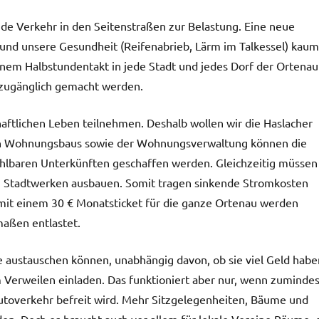
e Verkehr in den Seitenstraßen zur Belastung. Eine neue
und unsere Gesundheit (Reifenabrieb, Lärm im Talkessel) kaum
inem Halbstundentakt in jede Stadt und jedes Dorf der Ortenau
n zugänglich gemacht werden.
haftlichen Leben teilnehmen. Deshalb wollen wir die Haslacher
en Wohnungsbaus sowie der Wohnungsverwaltung können die
hlbaren Unterkünften geschaffen werden. Gleichzeitig müssen
n Stadtwerken ausbauen. Somit tragen sinkende Stromkosten
 mit einem 30 € Monatsticket für die ganze Ortenau werden
maßen entlastet.
e austauschen können, unabhängig davon, ob sie viel Geld habe
m Verweilen einladen. Das funktioniert aber nur, wenn zumindes
Autoverkehr befreit wird. Mehr Sitzgelegenheiten, Bäume und
n. Doch es braucht auch vor allem für lokale Vereine Räume, 