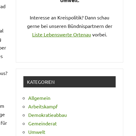
Umwelt.
rad
Interesse an Kreispolitik? Dann schau
gerne bei unseren Bündnispartnern der
al
Liste Lebenswerte Ortenau
vorbei.
g
ber
es
aus?
KATEGORIEN
Allgemein
um
Arbeitskampf
ege
Demokratieabbau
 für
Gemeinderat
Umwelt