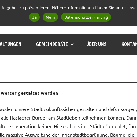
 Angebot zu präsentieren. Nähere Informationen finden Sie unter unse
Facebook
Instagram
Telegram
WhatsApp
E-Mail
Ja
Nein
Datenschutzerklärung
ALTUNGEN
GEMEINDERÄTE
ÜBER UNS
KONTA
swerter gestaltet werden
wollen unsere Stadt zukunftssicher gestalten und dafür sorgen,
 alle Haslacher Bürger am Stadtleben teilnehmen können. Dam
ältere Generation keinen Hitzeschock im „Städtle“ erleidet, for
die massive Ausweitung der Innenstadtbegrünung. Bäume, die