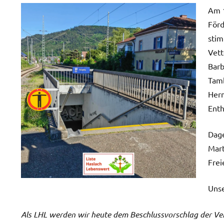
Kommentare
Am 1
Förd
stim
Vett
Barb
Tamb
Herm
Enth
Dag
Mart
Frei
Unse
Als LHL werden wir heute dem Beschlussvorschlag der Ver