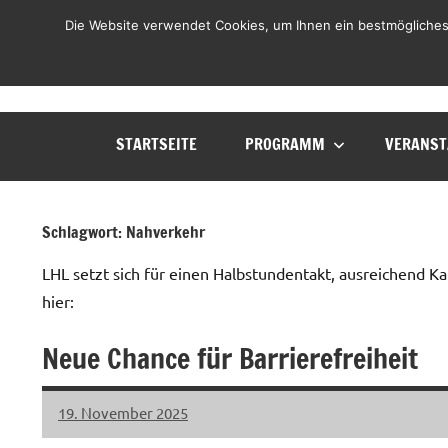
Zum
LHL
Die Website verwendet Cookies, um Ihnen ein bestmögliches
Liste
Inhalt
Haslach
springen
Lebenswert
STARTSEITE
PROGRAMM
VERANST
Schlagwort:
Nahverkehr
LHL setzt sich für einen Halbstundentakt, ausreichend K
hier:
Neue Chance für Barrierefreiheit
19. November 2025
LHL
Keine