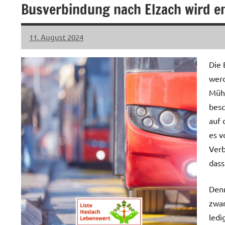
Busverbindung nach Elzach wird e
11. August 2024
LHL
Keine
Kommentare
Die 
werd
Mühl
besc
auf 
es v
Verb
dass
Denn
zwar
ledi