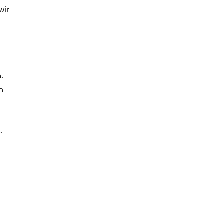
wir
.
n
.