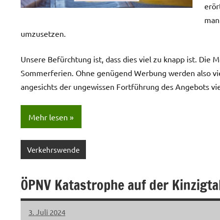
erör
man 
umzusetzen.
Unsere Befürchtung ist, dass dies viel zu knapp ist. Di
Sommerferien. Ohne genügend Werbung werden also viel
angesichts der ungewissen Fortführung des Angebots viel
Mehr lesen
Verkehrswende
ÖPNV Katastrophe auf der Kinzigta
3. Juli 2024
LHL
Keine