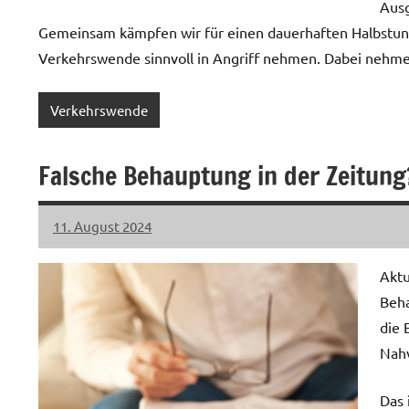
Ausg
Gemeinsam kämpfen wir für einen dauerhaften Halbstund
Verkehrswende sinnvoll in Angriff nehmen. Dabei nehmen
Verkehrswende
Falsche Behauptung in der Zeitung
11. August 2024
LHL
Keine
Kommentare
Aktu
Beha
die 
Nahv
Das 