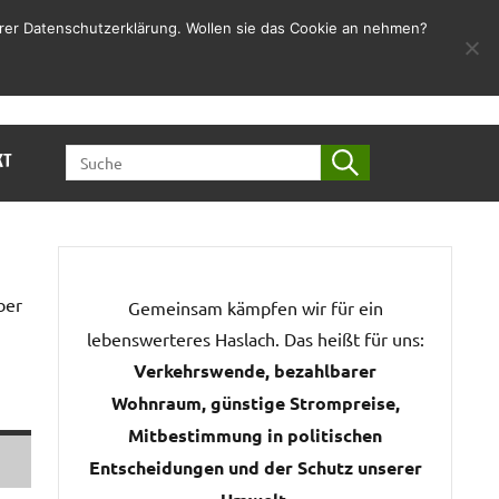
rer Datenschutzerklärung. Wollen sie das Cookie an nehmen?
Jetzt Spenden
SEARCH
KT
FOR:
ber
Gemeinsam kämpfen wir für ein
lebenswerteres Haslach. Das heißt für uns:
Verkehrswende, bezahlbarer
Wohnraum, günstige Strompreise,
Mitbestimmung in politischen
Entscheidungen und der Schutz unserer