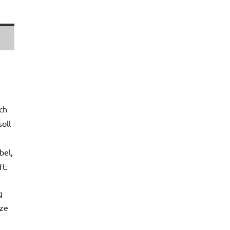
ch
oll
bel,
ft.
g
nze