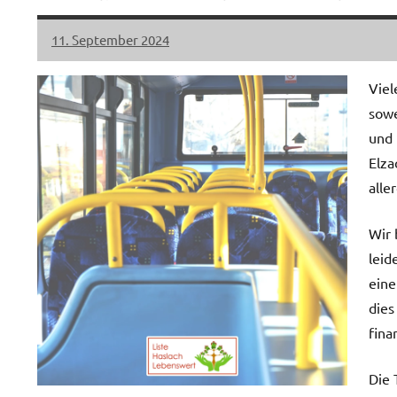
11. September 2024
LHL
1
Kommentar
Viel
sowe
und 
Elza
alle
Wir 
leid
eine
dies
fina
Die 