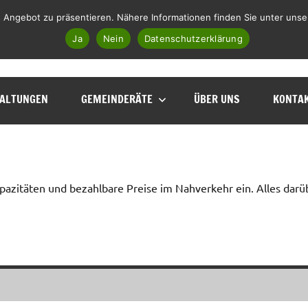
 Angebot zu präsentieren. Nähere Informationen finden Sie unter unse
Facebook
Instagram
Telegram
WhatsApp
E-Mail
Ja
Nein
Datenschutzerklärung
ALTUNGEN
GEMEINDERÄTE
ÜBER UNS
KONTA
apazitäten und bezahlbare Preise im Nahverkehr ein. Alles darü