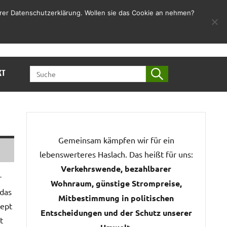
rer Datenschutzerklärung. Wollen sie das Cookie an nehmen?
Jetzt Spenden
SEARCH
KT
FOR:
Gemeinsam kämpfen wir für ein
lebenswerteres Haslach. Das heißt für uns:
Verkehrswende, bezahlbarer
r
Wohnraum, günstige Strompreise,
 das
Mitbestimmung in politischen
zept
Entscheidungen und der Schutz unserer
t