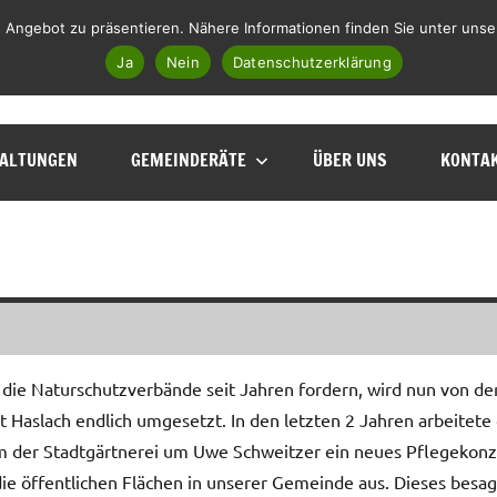
 Angebot zu präsentieren. Nähere Informationen finden Sie unter unse
Facebook
Instagram
Telegram
WhatsApp
E-Mail
Ja
Nein
Datenschutzerklärung
ALTUNGEN
GEMEINDERÄTE
ÜBER UNS
KONTA
die Naturschutzverbände seit Jahren fordern, wird nun von de
t Haslach endlich umgesetzt. In den letzten 2 Jahren arbeitete
 der Stadtgärtnerei um Uwe Schweitzer ein neues Pflegekon
die öffentlichen Flächen in unserer Gemeinde aus. Dieses besag