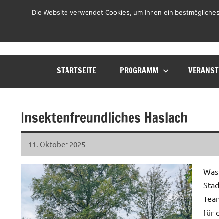
Zum
LHL
Die Website verwendet Cookies, um Ihnen ein bestmögliches
Liste
Inhalt
Haslach
springen
Lebenswert
STARTSEITE
PROGRAMM
VERANST
Insektenfreundliches Haslach
11. Oktober 2025
LHL
Keine
Kommentare
Was 
Stad
Team
für 