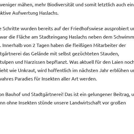
 weniger mähen, mehr Biodiversität und somit letztlich auch ei
aktive Aufwertung Haslachs.
e Schritte wurden bereits auf der Friedhofswiese ausprobiert u
war die Fläche am Stadteingang Haslachs neben dem Schwim
. Innerhalb von 2 Tagen haben die fleißigen Mitarbeiter der
tgärtnerei das Gelände mit selbst gezüchteten Stauden,
tulpen und Narzissen bepflanzt. Was aktuell für den Laien noc
ieht wie Unkraut, wird hoffentlich im nächsten Jahr erblühen u
wahres Paradies für Insekten aller Art werden.
n Bauhof und Stadtgärtnerei! Das ist ein gelungener Beitrag, 
n ohne Insekten stünde unsere Landwirtschaft vor großen