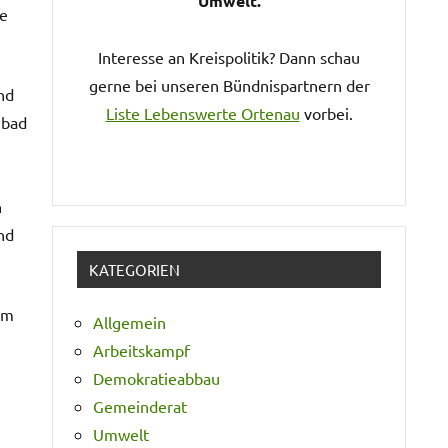
Umwelt.
ne
Interesse an Kreispolitik? Dann schau
gerne bei unseren Bündnispartnern der
nd
Liste Lebenswerte Ortenau
vorbei.
mbad
h
nd
KATEGORIEN
um
Allgemein
Arbeitskampf
Demokratieabbau
Gemeinderat
Umwelt