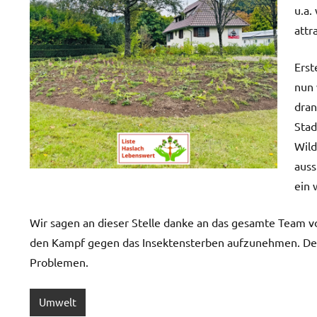
u.a.
attr
Erst
nun 
dran
Stad
Wild
auss
ein 
Wir sagen an dieser Stelle danke an das gesamte Team vo
den Kampf gegen das Insektensterben aufzunehmen. Den
Problemen.
Umwelt