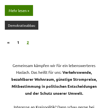
Mehr lesen
Demokratieabbau
Seitennummerierung
Vorherige
«
1
2
der
Beiträge
Beiträge
Gemeinsam kämpfen wir für ein lebenswerteres
Haslach. Das heißt für uns:
Verkehrswende,
bezahlbarer Wohnraum, günstige Strompreise,
Mitbestimmung in politischen Entscheidungen
und der Schutz unserer Umwelt.
Interesse an Kreispolitik? Dann schau gerne bei