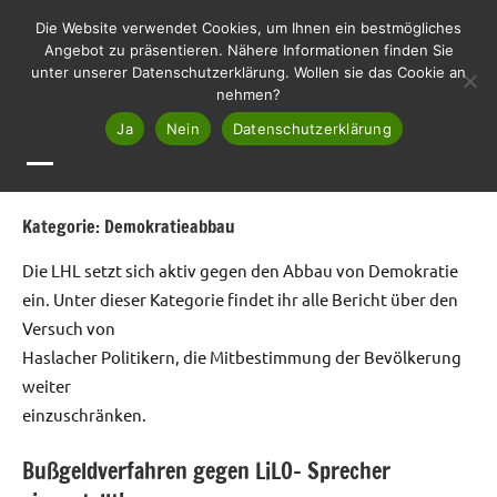
Zum
LHL
Die Website verwendet Cookies, um Ihnen ein bestmögliches
Liste
Inhalt
Angebot zu präsentieren. Nähere Informationen finden Sie
Haslach
unter unserer Datenschutzerklärung. Wollen sie das Cookie an
springen
Lebenswert
nehmen?
Ja
Nein
Datenschutzerklärung
MENÜ
Kategorie:
Demokratieabbau
Die LHL setzt sich aktiv gegen den Abbau von Demokratie
ein. Unter dieser Kategorie findet ihr alle Bericht über den
Versuch von
Haslacher Politikern, die Mitbestimmung der Bevölkerung
weiter
einzuschränken.
Bußgeldverfahren gegen LiLO- Sprecher